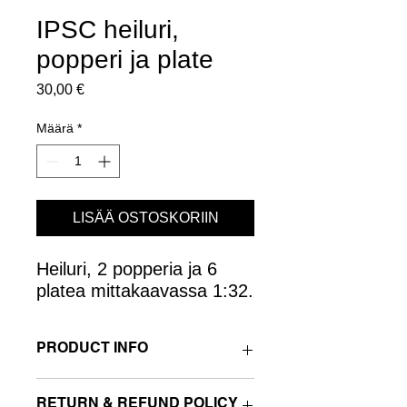
IPSC heiluri,
popperi ja plate
Hinta
30,00 €
Määrä
*
LISÄÄ OSTOSKORIIN
Heiluri, 2 popperia ja 6
platea mittakaavassa 1:32.
PRODUCT INFO
Heiluri on oleellinen osa stagea. Plate
RETURN & REFUND POLICY
ja popperi tarvitaan myös.