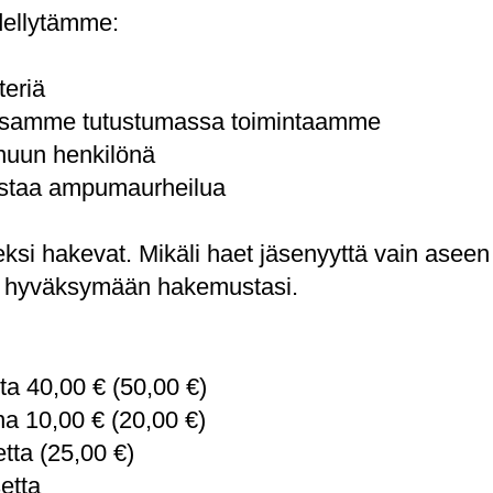
dellytämme:
teriä
issamme tutustumassa toimintaamme
nuun henkilönä
rastaa ampumaurheilua
si hakevat. Mikäli haet jäsenyyttä vain aseen
e hyväksymään hakemustasi.
rta 40,00 € (50,00 €)
ona 10,00 € (20,00 €)
tta (25,00 €)
etta