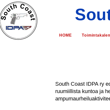
Sout
HOME
Toimintakalen
South Coast IDPA ry edi
ruumiillista kuntoa ja h
ampumaurheiluaktivitee