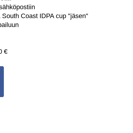
sähköpostiin
a South Coast IDPA cup "jäsen"
pailuun
 €​