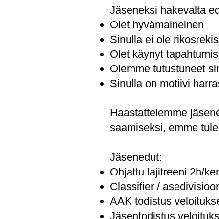
Jäseneksi hakevalta e
Olet hyvämaineinen
Sinulla ei ole rikosrekis
Olet käynyt tapahtum
Olemme tutustuneet si
Sinulla on motiivi har
Haastattelemme jäsenek
saamiseksi, emme tul
Jäsenedut:
Ohjattu lajitreeni 2h/ke
Classifier / asedivisio
AAK todistus veloitukse
Jäsentodistus veloituks