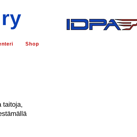
 ry
nteri
Shop
taitoja,
jestämällä